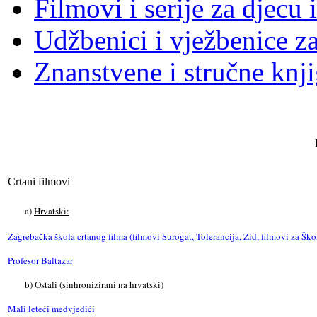
Filmovi i serije za djecu 
Udžbenici i vježbenice za
Znanstvene i stručne knj
Crtani filmovi
a)
Hrvatski:
Zagrebačka škola crtanog filma (filmovi Surogat, Tolerancija, Zid, filmovi za Ško
Profesor Baltazar
b)
Ostali (sinhronizirani na hrvatski)
Mali leteći medvjedići