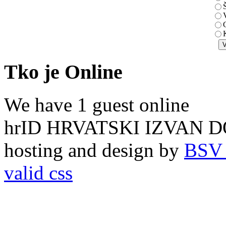
Š
V
K
Tko je Online
We have 1 guest online
hrID HRVATSKI IZVAN D
hosting and design by
BSV 
valid css