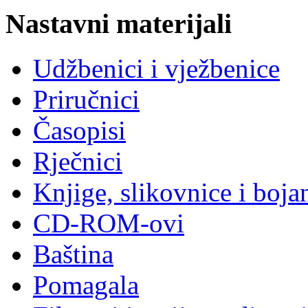
Nastavni materijali
Udžbenici i vježbenice
Priručnici
Časopisi
Rječnici
Knjige, slikovnice i boja
CD-ROM-ovi
Baština
Pomagala