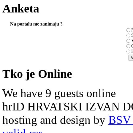
Anketa
Na portalu me zanimaju ?
N
Š
V
K
Tko je Online
We have 9 guests online
hrID HRVATSKI IZVAN D
hosting and design by
BSV 