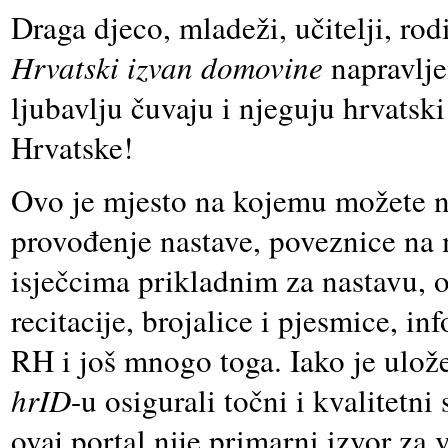
Draga djeco, mladeži, učitelji, rodi
Hrvatski izvan domovine
napravlje
ljubavlju čuvaju i njeguju hrvatsk
Hrvatske!
Ovo je mjesto na kojemu možete na
provođenje nastave, poveznice na m
isječcima prikladnim za nastavu, op
recitacije, brojalice i pjesmice, in
RH i još mnogo toga. Iako je ulože
hrID
-u osigurali točni i kvalitetn
ovaj portal nije primarni izvor za